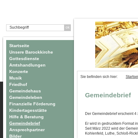
Startseite
Unsere Barockkirche
Gottesdienste
Amtshandlungen
Konzerte
Sie befinden sich hier:
Startse
Musik
Friedhof
Gemeindehaus
Gemeindebrief
Gemeindeleben
Finanzielle Förderung
Kindertagesstätte
Der Gemeindebrief erscheint 4 
Hilfe & Beratung
Gemeindebrief
Er wird in gedrucktem Format in
Seit März 2022 wird der Gemei
Ansprechpartner
Kohlenfeld, Luthe, Schloß-Rick
Bilder