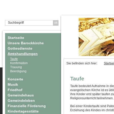
Startseite
Unsere Barockkirche
Gottesdienste
Amtshandlungen
Taufe
Konfirmation
Sie befinden sich hier:
Startse
Trauung
Beerdigung
Taufe
Konzerte
Musik
Taufe bedeutet Aufnahme in die 
Friedhof
evangelischen Kirche ist es übli
ihre Kinder erst später taufen
Gemeindehaus
Religionsunterricht teilnehmen.
Gemeindeleben
Finanzielle Förderung
Bei einer Kindertaufe sind Pate
Erziehung des Kindes im christ
Kindertagesstätte